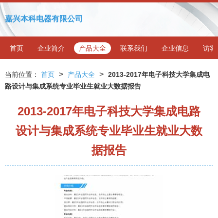
嘉兴本科电器有限公司
首页
企业简介
产品大全
联系我们
企业信息
访客
>
>
当前位置：
首页
产品大全
2013-2017年电子科技大学集成电
路设计与集成系统专业毕业生就业大数据报告
2013-2017年电子科技大学集成电路
设计与集成系统专业毕业生就业大数
据报告