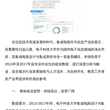
在信息技术高速发展的时代，集成电路作为信息产业的基石，
其重要性日益凸显。电子科技大学作为国内电子信息领域的顶尖学
府，其集成电路设计与集成系统专业一直备受瞩目。本报告基于
2013年至2017年该专业毕业生的就业数据，进行深度分析与解
读，旨在揭示行业发展脉络与人才流向，为在校学生、教育工作者
及产业界提供有价值的参考。
一、 整体就业形势：持续高位，前景广阔
数据显示，2013-2017年间，电子科技大学集成电路设计与集