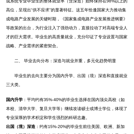
成系统专业毕业生的整体就业率（含深造）始终保持在98%以上的
高位，呈现出“供不应求”的显著特征。这五年恰逢国家大力推动集
成电路产业发展的关键时期，《国家集成电路产业发展推进纲要》
等政策的出台，为行业注入了强劲动力，直接拉动了对高端专业人
才的巨大需求。毕业生的高质量就业，充分印证了专业设置与国家
战略、产业需求的紧密契合。
二、 毕业去向分布：深造与就业并重，多元化趋势明显
毕业生的去向主要分为国内升学、出国（境）深造和直接就业
三大类。
国内升学
：平均约有35%-40%的毕业生选择在国内顶尖高校（如
本校、清华大学、复旦大学等）继续攻读硕士或博士学位，体现了
专业深厚的学术积淀和学生强烈的科研志趣。
出国（境）深造
：约有15%-20%的毕业生前往美国、欧洲、新加